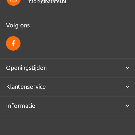
info@gibatafel.nl
Volg ons
f
a
c
e
b
o
Openingstijden
o
k
Klantenservice
Informatie