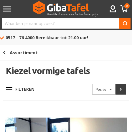
0
ACCOUNT
Waar
ben
0517 - 76 4000
Bereikbaar tot 21.00 uur!
je
naar
Assortiment
opzoek?
Kiezel vormige tafels
FILTEREN
Positie