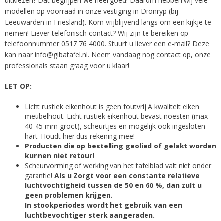
uitkiezen? Dat begrijpen we heel goed! Daarom hebben wij vele
modellen op voorraad in onze vestiging in Dronryp (bij
Leeuwarden in Friesland). Kom vrijblijvend langs om een kijkje te
nemen! Liever telefonisch contact? Wij zijn te bereiken op
telefoonnummer
0517 76 4000
. Stuurt u liever een e-mail? Deze
kan naar
info@gibatafel.nl
. Neem vandaag nog contact op, onze
professionals staan graag voor u klaar!
LET OP:
Licht rustiek eikenhout is geen foutvrij A kwaliteit eiken
meubelhout. Licht rustiek eikenhout bevast noesten (max
40-45 mm groot), scheurtjes en mogelijk ook ingesloten
hart. Houdt hier dus rekening mee!
Producten die op bestelling geolied of gelakt worden
kunnen niet retour!
Scheurvorming of werking van het tafelblad valt niet onder
garantie!
Als u Zorgt voor een constante relatieve
luchtvochtigheid tussen de 50 en 60 %, dan zult u
geen problemen krijgen.
I
n stookperiodes wordt het gebruik van een
luchtbevochtiger sterk aangeraden.