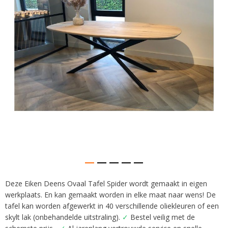
gallerij
Deze Eiken Deens Ovaal Tafel Spider wordt gemaakt in eigen
Ga
werkplaats. En kan gemaakt worden in elke maat naar wens! De
naar
het
tafel kan worden afgewerkt in 40 verschillende oliekleuren of een
begin
skylt lak (onbehandelde uitstraling).
✓
Bestel veilig met de
van