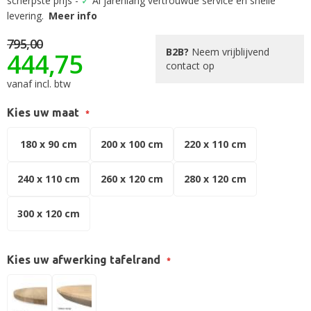
scherpste prijs -
✓
Al jarenlang vertrouwde service en snelle
de
levering.
Meer info
afbeeldingen-
gallerij
795,00
B2B?
Neem vrijblijvend
444,75
contact op
vanaf incl. btw
Kies uw maat
180 x 90 cm
200 x 100 cm
220 x 110 cm
240 x 110 cm
260 x 120 cm
280 x 120 cm
300 x 120 cm
Kies uw afwerking tafelrand