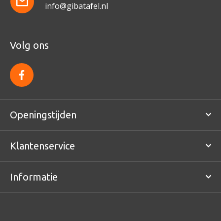
info@gibatafel.nl
Volg ons
f
a
c
e
b
o
Openingstijden
o
k
Klantenservice
Informatie