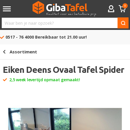
0
ACCOUNT
Waar
ben
0517 - 76 4000
Bereikbaar tot 21.00 uur!
je
naar
Assortiment
opzoek?
Eiken Deens Ovaal Tafel Spider
2,5 week levertijd opmaat gemaakt!
Ga
naar
het
einde
van
de
afbeeldingen-