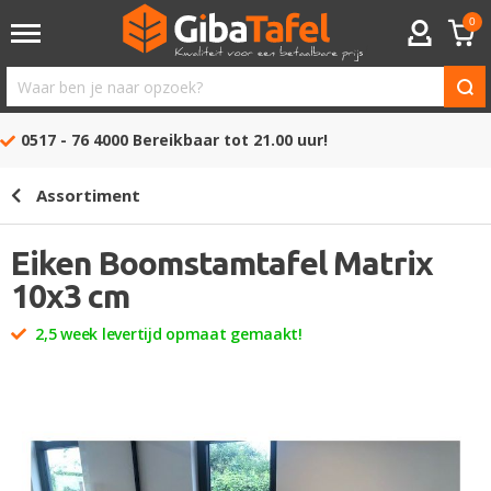
0
ACCOUNT
Waar
ben
0517 - 76 4000
Bereikbaar tot 21.00 uur!
je
naar
Assortiment
opzoek?
Eiken Boomstamtafel Matrix
10x3 cm
2,5 week levertijd opmaat gemaakt!
Ga
naar
het
einde
van
de