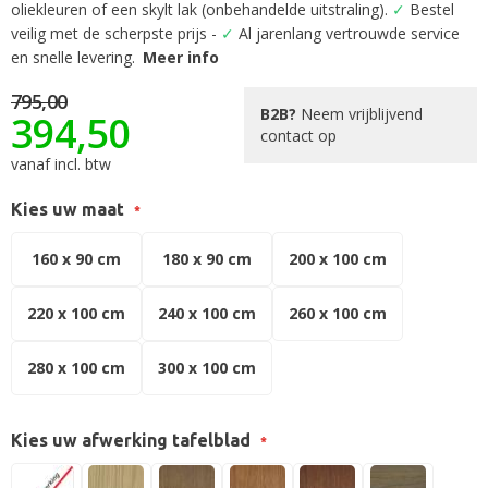
begin
oliekleuren of een skylt lak (onbehandelde uitstraling).
✓
Bestel
van
veilig met de scherpste prijs -
✓
Al jarenlang vertrouwde service
de
en snelle levering.
Meer info
afbeeldingen-
gallerij
795,00
B2B?
Neem vrijblijvend
394,50
contact op
vanaf incl. btw
Kies uw maat
160 x 90 cm
180 x 90 cm
200 x 100 cm
220 x 100 cm
240 x 100 cm
260 x 100 cm
280 x 100 cm
300 x 100 cm
Kies uw afwerking tafelblad