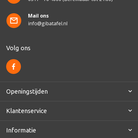
Mail ons
info@gibatafel.nl
Volg ons
f
a
c
e
b
o
Openingstijden
o
k
Klantenservice
Informatie