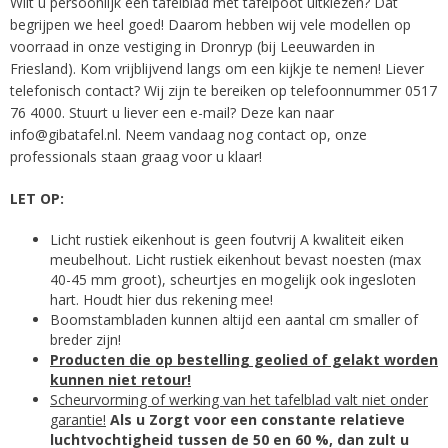
Wilt u persoonlijk een tafelblad met tafelpoot uitkiezen? Dat
begrijpen we heel goed! Daarom hebben wij vele modellen op
voorraad in onze vestiging in Dronryp (bij Leeuwarden in
Friesland). Kom vrijblijvend langs om een kijkje te nemen! Liever
telefonisch contact? Wij zijn te bereiken op telefoonnummer
0517
76 4000
. Stuurt u liever een e-mail? Deze kan naar
info@gibatafel.nl
. Neem vandaag nog contact op, onze
professionals staan graag voor u klaar!
LET OP:
Licht rustiek eikenhout is geen foutvrij A kwaliteit eiken
meubelhout. Licht rustiek eikenhout bevast noesten (max
40-45 mm groot), scheurtjes en mogelijk ook ingesloten
hart. Houdt hier dus rekening mee!
Boomstambladen kunnen altijd een aantal cm smaller of
breder zijn!
Producten die op bestelling geolied of gelakt worden
kunnen niet retour!
Scheurvorming of werking van het tafelblad valt niet onder
garantie!
Als u Zorgt voor een constante relatieve
luchtvochtigheid tussen de 50 en 60 %, dan zult u